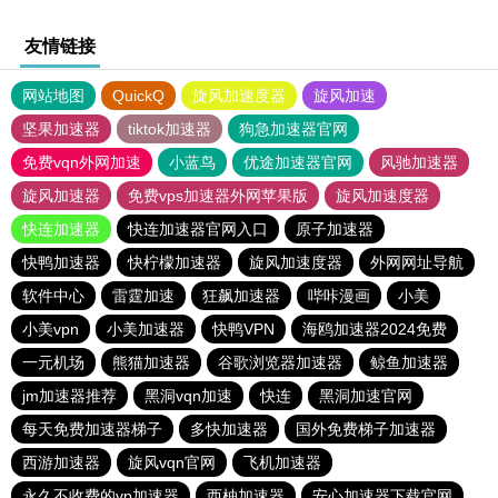
友情链接
网站地图
QuickQ
旋风加速度器
旋风加速
坚果加速器
tiktok加速器
狗急加速器官网
免费vqn外网加速
小蓝鸟
优途加速器官网
风驰加速器
旋风加速器
免费vps加速器外网苹果版
旋风加速度器
快连加速器
快连加速器官网入口
原子加速器
快鸭加速器
快柠檬加速器
旋风加速度器
外网网址导航
软件中心
雷霆加速
狂飙加速器
哔咔漫画
小美
小美vpn
小美加速器
快鸭VPN
海鸥加速器2024免费
一元机场
熊猫加速器
谷歌浏览器加速器
鲸鱼加速器
jm加速器推荐
黑洞vqn加速
快连
黑洞加速官网
每天免费加速器梯子
多快加速器
国外免费梯子加速器
西游加速器
旋风vqn官网
飞机加速器
永久不收费的vp加速器
西柚加速器
安心加速器下载官网