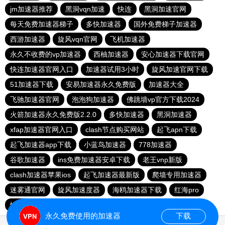
jm加速器推荐
黑洞vqn加速
快连
黑洞加速官网
每天免费加速器梯子
多快加速器
国外免费梯子加速器
西游加速器
旋风vqn官网
飞机加速器
永久不收费的vp加速器
西柚加速器
安心加速器下载官网
快连加速器官网入口
加速器试用3小时
旋风加速官网下载
51加速器下载
安易加速器永久免费版
加速器大全
飞驰加速器官网
泡泡狗加速器
佛跳墙vp官方下载2024
火箭加速器永久免费版2.2.0
多快加速器
黑洞加速器
xfap加速器官网入口
clash节点购买网站
起飞apn下载
起飞加速器app下载
小蓝鸟加速器
778加速器
谷歌加速器
ins免费加速器安卓下载
老王vnp新版
clash加速器苹果ios
起飞加速器最新版
爬墙专用加速器
迷雾通官网
旋风加速度器
海鸥加速器下载
红海pro
性价比机场clash官网
香蕉加速器官网正版
永久免费使用的加速器
下载