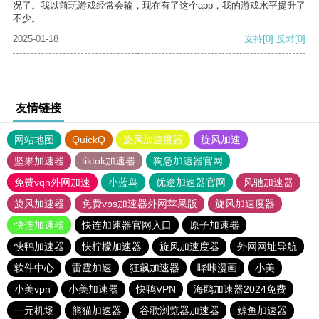
况了。我以前玩游戏经常会输，现在有了这个app，我的游戏水平提升了
不少。
2025-01-18
支持
[0]
反对
[0]
友情链接
网站地图
QuickQ
旋风加速度器
旋风加速
坚果加速器
tiktok加速器
狗急加速器官网
免费vqn外网加速
小蓝鸟
优途加速器官网
风驰加速器
旋风加速器
免费vps加速器外网苹果版
旋风加速度器
快连加速器
快连加速器官网入口
原子加速器
快鸭加速器
快柠檬加速器
旋风加速度器
外网网址导航
软件中心
雷霆加速
狂飙加速器
哔咔漫画
小美
小美vpn
小美加速器
快鸭VPN
海鸥加速器2024免费
一元机场
熊猫加速器
谷歌浏览器加速器
鲸鱼加速器