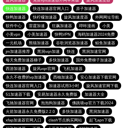
旋风加速器
免费vps加速器外网苹果版
旋风加速度器
快连加速器
快连加速器官网入口
原子加速器
快鸭加速器
快柠檬加速器
旋风加速度器
外网网址导航
软件中心
雷霆加速
狂飙加速器
哔咔漫画
小美
小美vpn
小美加速器
快鸭VPN
海鸥加速器2024免费
一元机场
熊猫加速器
谷歌浏览器加速器
鲸鱼加速器
jm加速器推荐
黑洞vqn加速
快连
黑洞加速官网
每天免费加速器梯子
多快加速器
国外免费梯子加速器
西游加速器
旋风vqn官网
飞机加速器
永久不收费的vp加速器
西柚加速器
安心加速器下载官网
快连加速器官网入口
加速器试用3小时
旋风加速官网下载
51加速器下载
安易加速器永久免费版
加速器大全
飞驰加速器官网
泡泡狗加速器
佛跳墙vp官方下载2024
火箭加速器永久免费版2.2.0
多快加速器
黑洞加速器
xfap加速器官网入口
clash节点购买网站
起飞apn下载