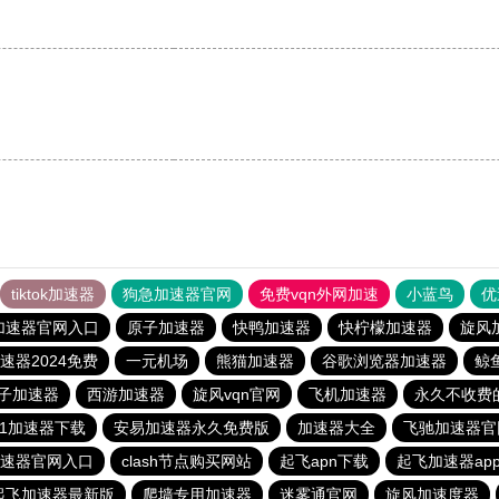
tiktok加速器
狗急加速器官网
免费vqn外网加速
小蓝鸟
优
加速器官网入口
原子加速器
快鸭加速器
快柠檬加速器
旋风
速器2024免费
一元机场
熊猫加速器
谷歌浏览器加速器
鲸
子加速器
西游加速器
旋风vqn官网
飞机加速器
永久不收费
51加速器下载
安易加速器永久免费版
加速器大全
飞驰加速器官
p加速器官网入口
clash节点购买网站
起飞apn下载
起飞加速器ap
起飞加速器最新版
爬墙专用加速器
迷雾通官网
旋风加速度器