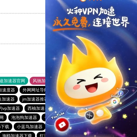
支持
[0]
反对
[0]
支持
[0]
反对
[0]
途加速器官网
风驰加速器
旋风加速器
加速度器
外网网址导航
软件中心
雷霆加速
狂飙加速器
鱼加速器
jm加速器推荐
黑洞vqn加速
快连
的vp加速器
西柚加速器
安心加速器下载官网
网
泡泡狗加速器
佛跳墙vp官方下载2024
p下载
小蓝鸟加速器
778加速器
谷歌加速器
海鸥加速器下载
红海pro
性价比机场clash官网