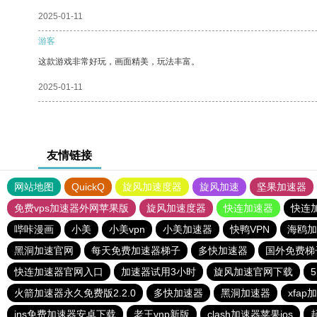
2025-01-11
游客
这款游戏非常好玩，画面精美，玩法丰富。
2025-01-11
友情链接
网站地图
QuickQ
旋风加速度器
旋风加速
坚果加速器
免费vps加速器外网苹果版
旋风加速度器
快连加速器
快连
哔咔漫画
小美
小美vpn
小美加速器
快鸭VPN
海鸥加
黑洞加速官网
每天免费加速器梯子
多快加速器
国外免费梯
快连加速器官网入口
加速器试用3小时
旋风加速官网下载
火箭加速器永久免费版2.2.0
多快加速器
黑洞加速器
xfa
ins免费加速器安卓下载
老王vnp新版
clash加速器苹果ios