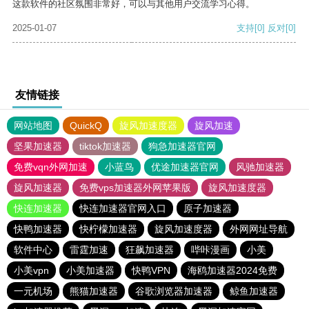
这款软件的社区氛围非常好，可以与其他用户交流学习心得。
2025-01-07
支持
[0]
反对
[0]
友情链接
网站地图
QuickQ
旋风加速度器
旋风加速
坚果加速器
tiktok加速器
狗急加速器官网
免费vqn外网加速
小蓝鸟
优途加速器官网
风驰加速器
旋风加速器
免费vps加速器外网苹果版
旋风加速度器
快连加速器
快连加速器官网入口
原子加速器
快鸭加速器
快柠檬加速器
旋风加速度器
外网网址导航
软件中心
雷霆加速
狂飙加速器
哔咔漫画
小美
小美vpn
小美加速器
快鸭VPN
海鸥加速器2024免费
一元机场
熊猫加速器
谷歌浏览器加速器
鲸鱼加速器