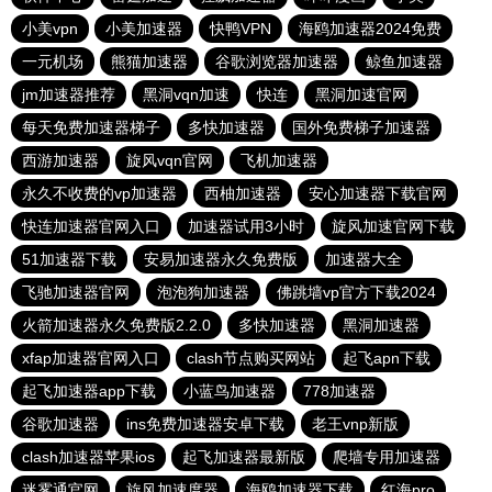
小美vpn
小美加速器
快鸭VPN
海鸥加速器2024免费
一元机场
熊猫加速器
谷歌浏览器加速器
鲸鱼加速器
jm加速器推荐
黑洞vqn加速
快连
黑洞加速官网
每天免费加速器梯子
多快加速器
国外免费梯子加速器
西游加速器
旋风vqn官网
飞机加速器
永久不收费的vp加速器
西柚加速器
安心加速器下载官网
快连加速器官网入口
加速器试用3小时
旋风加速官网下载
51加速器下载
安易加速器永久免费版
加速器大全
飞驰加速器官网
泡泡狗加速器
佛跳墙vp官方下载2024
火箭加速器永久免费版2.2.0
多快加速器
黑洞加速器
xfap加速器官网入口
clash节点购买网站
起飞apn下载
起飞加速器app下载
小蓝鸟加速器
778加速器
谷歌加速器
ins免费加速器安卓下载
老王vnp新版
clash加速器苹果ios
起飞加速器最新版
爬墙专用加速器
迷雾通官网
旋风加速度器
海鸥加速器下载
红海pro