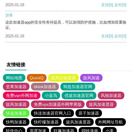
2025-01-18
支持
[0]
反对
[0]
游客
这款加速器app的安全性有待提高，可以加强防护措施，比如增加双重验
证。
2025-01-18
支持
[0]
反对
[0]
友情链接
网站地图
QuickQ
旋风加速度器
旋风加速
坚果加速器
tiktok加速器
狗急加速器官网
免费vqn外网加速
小蓝鸟
优途加速器官网
风驰加速器
旋风加速器
免费vps加速器外网苹果版
旋风加速度器
快连加速器
快连加速器官网入口
原子加速器
快鸭加速器
快柠檬加速器
旋风加速度器
外网网址导航
软件中心
雷霆加速
狂飙加速器
哔咔漫画
小美