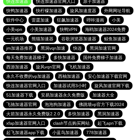
快连加速器
快连加速器官网入口
原子加速器
快鸭加速器
快柠檬加速器
旋风加速度器
外网网址导航
软件中心
雷霆加速
狂飙加速器
哔咔漫画
小美
小美vpn
小美加速器
快鸭VPN
海鸥加速器2024免费
一元机场
熊猫加速器
谷歌浏览器加速器
鲸鱼加速器
jm加速器推荐
黑洞vqn加速
快连
黑洞加速官网
每天免费加速器梯子
多快加速器
国外免费梯子加速器
西游加速器
旋风vqn官网
飞机加速器
永久不收费的vp加速器
西柚加速器
安心加速器下载官网
快连加速器官网入口
加速器试用3小时
旋风加速官网下载
51加速器下载
安易加速器永久免费版
加速器大全
飞驰加速器官网
泡泡狗加速器
佛跳墙vp官方下载2024
火箭加速器永久免费版2.2.0
多快加速器
黑洞加速器
xfap加速器官网入口
clash节点购买网站
起飞apn下载
起飞加速器app下载
小蓝鸟加速器
778加速器